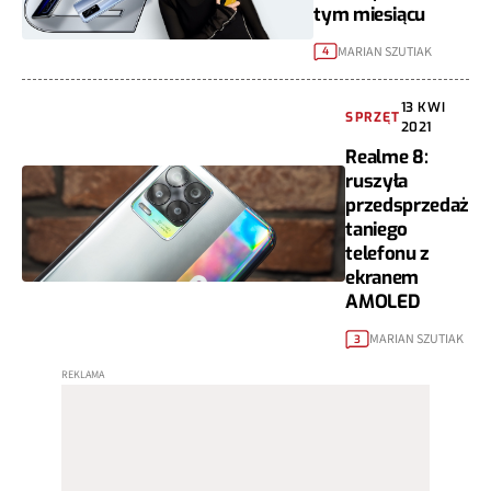
tym miesiącu
MARIAN SZUTIAK
4
13 KWI
SPRZĘT
2021
Realme 8:
ruszyła
przedsprzedaż
taniego
telefonu z
ekranem
AMOLED
MARIAN SZUTIAK
3