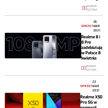
MARIAN
0
SZUTIAK
26
SPRZĘT
MAR
2021
Realme 8 i
8 Pro
zadebiutują
w Polsce 8
kwietnia
MARIAN
3
SZUTIAK
22
SPRZĘT
MAR
2021
Realme X50
Pro 5G w
promocji