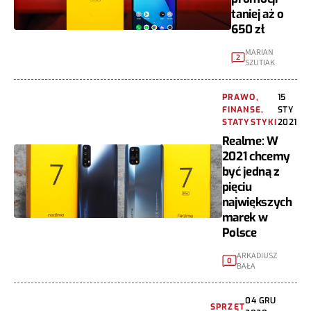
taniej aż o
650 zł
MARIAN
2
SZUTIAK
PRAWO,
15
FINANSE,
STY
STATYSTYKI
2021
Realme: W
2021 chcemy
być jedną z
pięciu
największych
marek w
Polsce
ARKADIUSZ
0
BAŁA
04 GRU
SPRZĘT