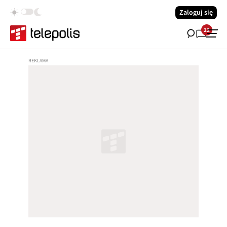
Zaloguj się
22