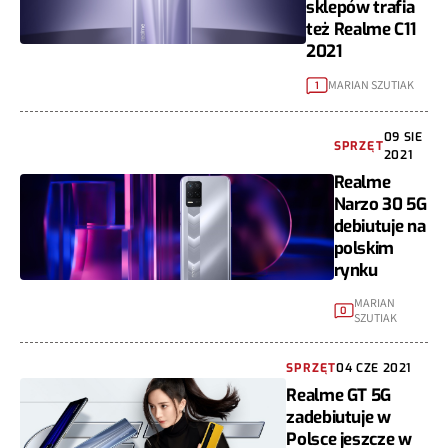
sklepów trafia
też Realme C11
2021
MARIAN SZUTIAK
1
09 SIE
SPRZĘT
2021
Realme
Narzo 30 5G
debiutuje na
polskim
rynku
MARIAN
0
SZUTIAK
SPRZĘT
04 CZE 2021
Realme GT 5G
zadebiutuje w
Polsce jeszcze w