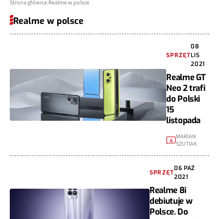
Strona główna
Realme w polsce
Realme w polsce
08
SPRZĘT
LIS
2021
Realme GT
Neo 2 trafi
do Polski
15
listopada
MARIAN
4
SZUTIAK
06 PAŹ
SPRZĘT
2021
Realme 8i
debiutuje w
Polsce. Do