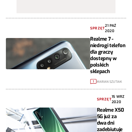
21 PAŹ
SPRZĘT
2020
Realme 7 -
niedrogi telefon
dla graczy
dostępny w
polskich
sklepach
MARIAN SZUTIAK
1
15 WRZ
SPRZĘT
2020
Realme X50
5G już za
dwa dni
zadebiutuje