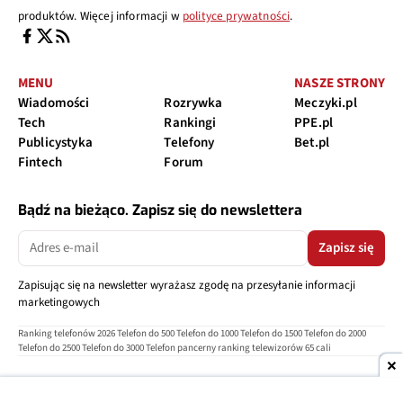
produktów. Więcej informacji w
polityce prywatności
.
MENU
NASZE STRONY
Wiadomości
Rozrywka
Meczyki.pl
Tech
Rankingi
PPE.pl
Publicystyka
Telefony
Bet.pl
Fintech
Forum
Bądź na bieżąco. Zapisz się do newslettera
Zapisz się
Zapisując się na newsletter wyrażasz zgodę na przesyłanie informacji
marketingowych
Ranking telefonów 2026
Telefon do 500
Telefon do 1000
Telefon do 1500
Telefon do 2000
Telefon do 2500
Telefon do 3000
Telefon pancerny
ranking telewizorów 65 cali
O nas
Reklama
Regulamin
Polityka prywatności
Kontakt