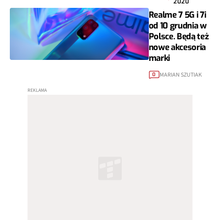
2020
Realme 7 5G i 7i
od 10 grudnia w
Polsce. Będą też
nowe akcesoria
marki
MARIAN SZUTIAK
0