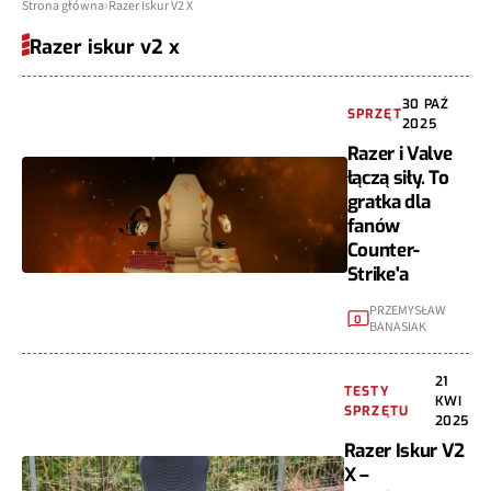
Strona główna
Razer Iskur V2 X
Razer iskur v2 x
30 PAŹ
SPRZĘT
2025
Razer i Valve
łączą siły. To
gratka dla
fanów
Counter-
Strike'a
PRZEMYSŁAW
0
BANASIAK
21
TESTY
KWI
SPRZĘTU
2025
Razer Iskur V2
X –