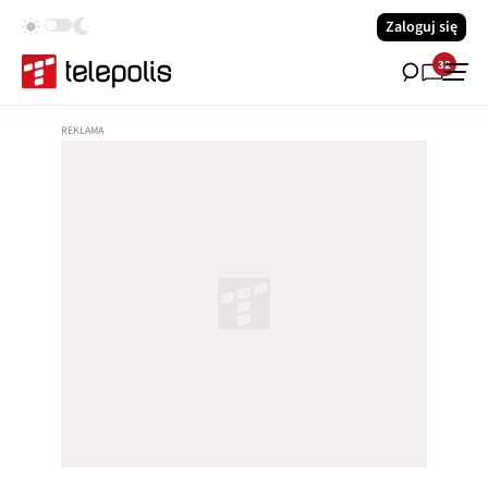
Zaloguj się
32