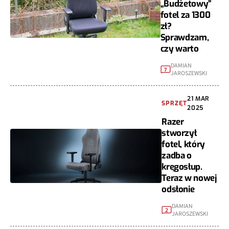
„Budżetowy”
fotel za 1300
zł?
Sprawdzam,
czy warto
DAMIAN
7
JAROSZEWSKI
21 MAR
SPRZĘT
2025
Razer
stworzył
fotel, który
zadba o
kręgosłup.
Teraz w nowej
odsłonie
DAMIAN
2
JAROSZEWSKI