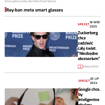
Strona główna
Ray-Ban Meta Smart Glasses
Ray-ban meta smart glasses
18 WRZ
SPRZĘT
2025
Zuckerberg
chce
zadziwić
cały świat.
"Niezbędne
akcesorium"
ANNA KOPEĆ
2
20 LIP
SPRZĘT
2024
Google chce,
by
inteligentne
okulary