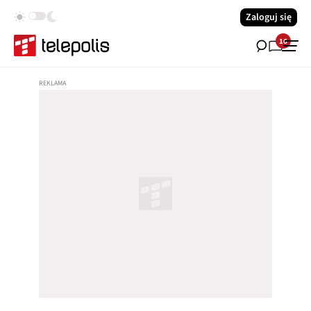
Zaloguj się
16