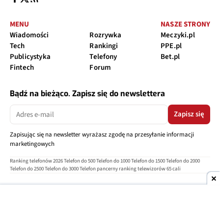
MENU
NASZE STRONY
Wiadomości
Rozrywka
Meczyki.pl
Tech
Rankingi
PPE.pl
Publicystyka
Telefony
Bet.pl
Fintech
Forum
Bądź na bieżąco. Zapisz się do newslettera
Zapisz się
Zapisując się na newsletter wyrażasz zgodę na przesyłanie informacji
marketingowych
Ranking telefonów 2026
Telefon do 500
Telefon do 1000
Telefon do 1500
Telefon do 2000
Telefon do 2500
Telefon do 3000
Telefon pancerny
ranking telewizorów 65 cali
O nas
Reklama
Regulamin
Polityka prywatności
Kontakt
Ustawienia prywatności
Copyright © 2004-2026
TELEPOLIS.PL