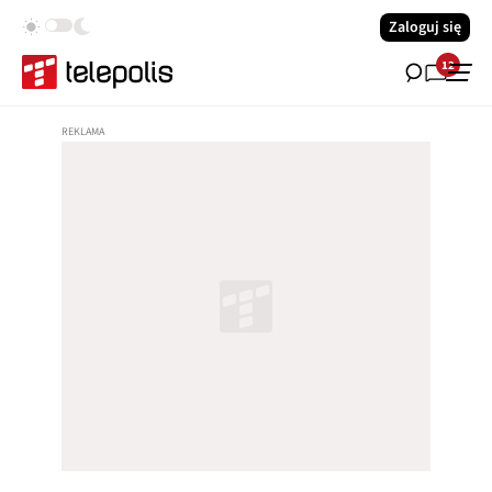
Zaloguj się
12