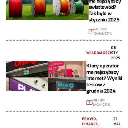
ma najszybszy
światłowód?
Tak było w
styczniu 2025
MIESZKO
6
ZAGAŃCZYK
08
WIADOMOŚCI
STY
2025
Który operator
ma najszybszy
internet? Wyniki
testów z
grudnia 2024
MIESZKO
6
ZAGAŃCZYK
PRAWO,
21
FINANSE,
MAJ