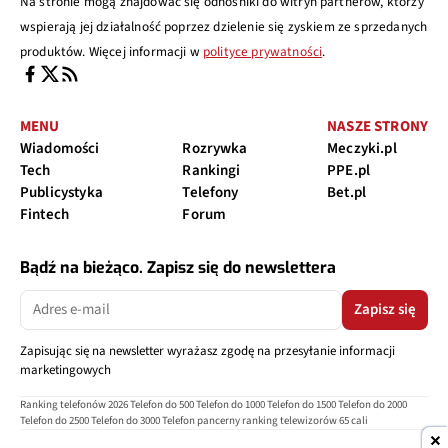
Na stronie mogą znajdować się odnośniki do witryn partnerów, którzy
wspierają jej działalność poprzez dzielenie się zyskiem ze sprzedanych
produktów. Więcej informacji w
polityce prywatności
.
MENU
NASZE STRONY
Wiadomości
Rozrywka
Meczyki.pl
Tech
Rankingi
PPE.pl
Publicystyka
Telefony
Bet.pl
Fintech
Forum
Bądź na bieżąco. Zapisz się do newslettera
Zapisz się
Zapisując się na newsletter wyrażasz zgodę na przesyłanie informacji
marketingowych
Ranking telefonów 2026
Telefon do 500
Telefon do 1000
Telefon do 1500
Telefon do 2000
Telefon do 2500
Telefon do 3000
Telefon pancerny
ranking telewizorów 65 cali