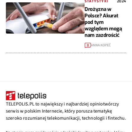
STATYSTYKI
2024
Drożyzna w
Polsce? Akurat
pod tym
względem mogą
nam zazdrościć
ANNA KOPEĆ
0
TELEPOLIS.PL to największy i najbardziej opiniotwórczy
serwis w polskim Internecie, który porusza tematykę
szeroko rozumianej telekomunikacji, technologii i fintechu.