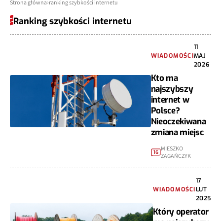
Strona główna
ranking szybkości internetu
Ranking szybkości internetu
11
WIADOMOŚCI
MAJ
2026
Kto ma
najszybszy
internet w
Polsce?
Nieoczekiwana
zmiana miejsc
MIESZKO
16
ZAGAŃCZYK
17
WIADOMOŚCI
LUT
2025
Który operator