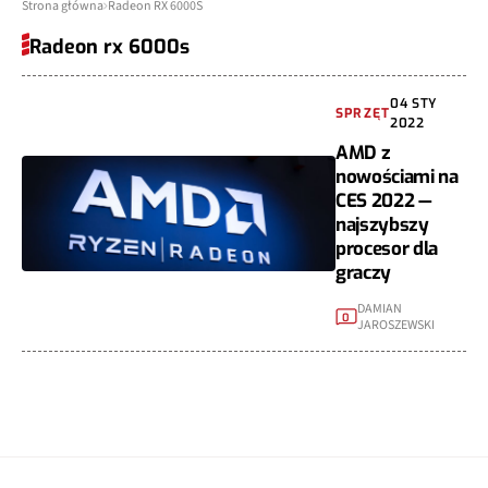
Strona główna
Radeon RX 6000S
Radeon rx 6000s
04 STY
SPRZĘT
2022
AMD z
nowościami na
CES 2022 —
najszybszy
procesor dla
graczy
DAMIAN
0
JAROSZEWSKI