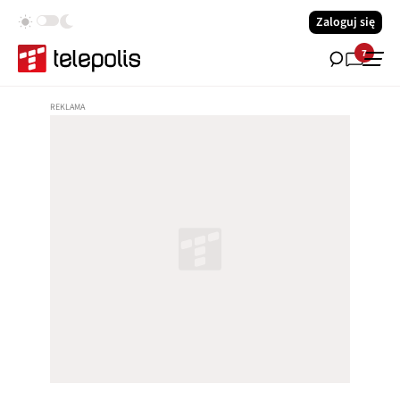
Zaloguj się
7