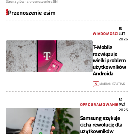
Strona główna
przenoszenie eSIM
Przenoszenie esim
10
WIADOMOŚCI
LUT
2026
T-Mobile
rozwiązuje
wielki problem
użytkowników
Androida
MARIAN SZUTIAK
5
12
OPROGRAMOWANIE
PAŹ
2025
Samsung szykuje
cichą rewolucję dla
użytkowników