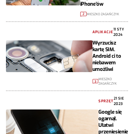
iPhone’ów
MIESZKO ZAGAŃCZYK
2
11 STY
APLIKACJE
2024
Wyrzucisz
kartę SIM.
Android ci to
niebawem
umożliwi
MIESZKO
3
ZAGAŃCZYK
21 SIE
SPRZĘT
2023
Google się
ogarnął.
Ułatwi
przeniesienie