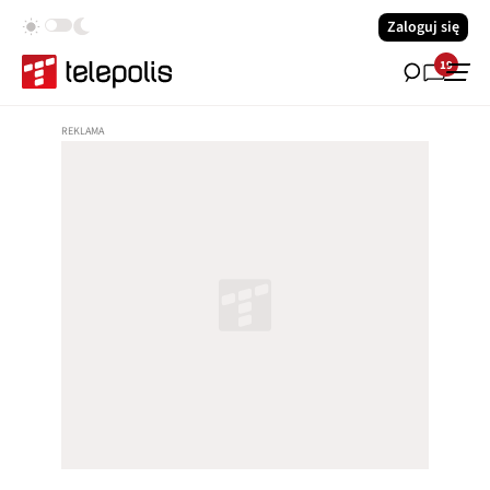
Zaloguj się
19