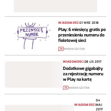
WIADOMOŚCI
21 WRZ 2018
Play: 6 miesięcy gratis po
przeniesieniu numeru do
fioletowej sieci
MARIAN SZUTIAK
24
WIADOMOŚCI
28 LIS 2017
Dodatkowe gigabajty
za rejestrację numeru
w Play na kartę
MARIAN SZUTIAK
13
04
WIADOMOŚCI
MAJ
2017