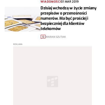
WIADOMOŚCI
01 MAR 2019
Dzisiaj wchodzą w życie zmiany
przepisów o przenośności
numerów. Ma być prościej i
bezpieczniej dla klientów
telekomów
MARIAN SZUTIAK
12