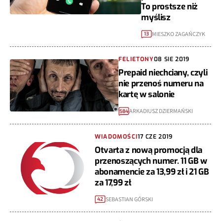
To prostsze niż
myślisz
MIESZKO ZAGAŃCZYK
13
FELIETONY
08 SIE 2019
Prepaid niechciany, czyli
nie przenoś numeru na
kartę w salonie
ARKADIUSZ DZIERMAŃSKI
584
WIADOMOŚCI
17 CZE 2019
Otvarta z nową promocją dla
przenoszących numer. 11 GB w
abonamencie za 13,99 zł i 21 GB
za 17,99 zł
SEBASTIAN GÓRSKI
42