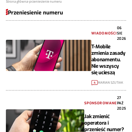
Strona główna
przeniesienie numeru
Przeniesienie numeru
06
WIADOMOŚCI
SIE
2026
T-Mobile
zmienia zasady
abonamentu.
Nie wszyscy
się ucieszą
MARIAN SZUTIAK
4
27
SPONSOROWANE
PAŹ
2025
Jak zmienić
operatora i
przenieść numer?