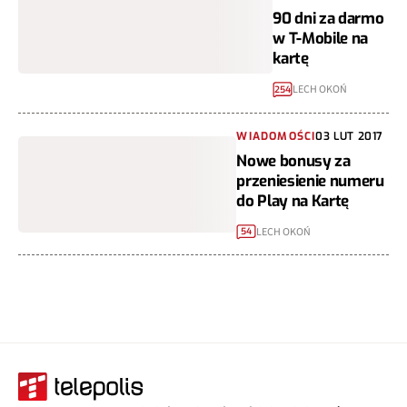
90 dni za darmo
w T-Mobile na
kartę
LECH OKOŃ
254
WIADOMOŚCI
03 LUT 2017
Nowe bonusy za
przeniesienie numeru
do Play na Kartę
LECH OKOŃ
54