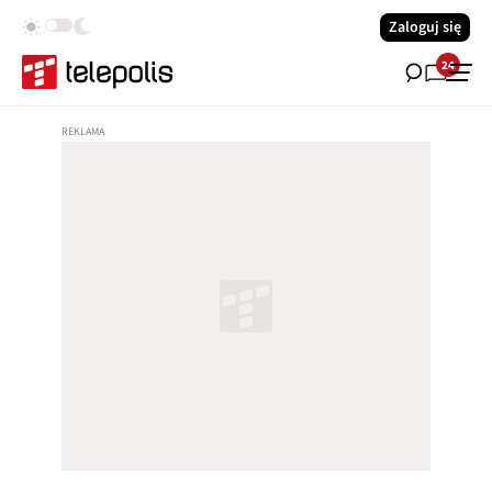
Zaloguj się
24