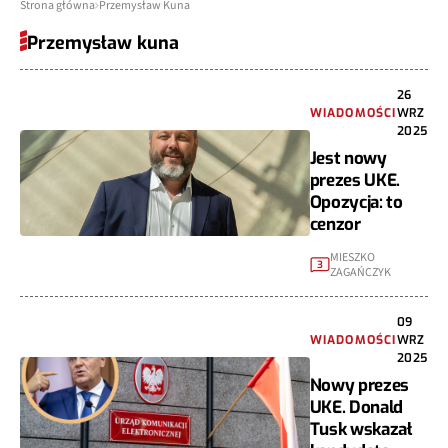
Strona główna
Przemysław Kuna
Przemysław kuna
26
WIADOMOŚCI
WRZ
2025
Jest nowy
prezes UKE.
Opozycja: to
cenzor
MIESZKO
3
ZAGAŃCZYK
09
WIADOMOŚCI
WRZ
2025
Nowy prezes
UKE. Donald
Tusk wskazał