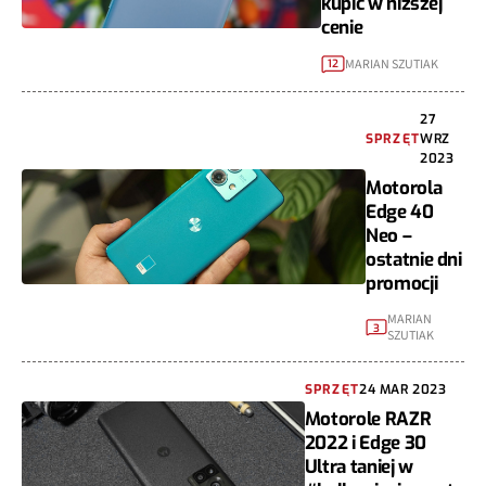
kupić w niższej
cenie
MARIAN SZUTIAK
12
27
SPRZĘT
WRZ
2023
Motorola
Edge 40
Neo –
ostatnie dni
promocji
MARIAN
3
SZUTIAK
SPRZĘT
24 MAR 2023
Motorole RAZR
2022 i Edge 30
Ultra taniej w