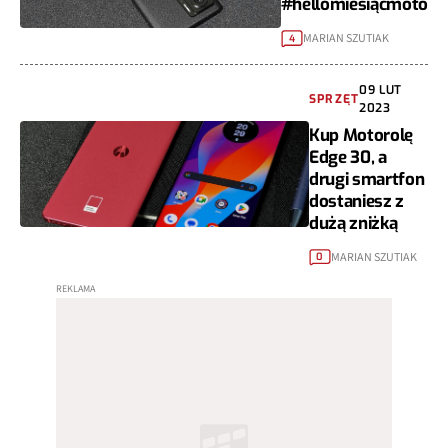
#hellomiesiącmoto
MARIAN SZUTIAK
4
09 LUT
SPRZĘT
2023
Kup Motorolę
Edge 30, a
drugi smartfon
dostaniesz z
dużą zniżką
MARIAN SZUTIAK
0