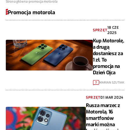
Strona główna
promocja motorola
Promocja motorola
18 CZE
SPRZĘT
2025
Kup Motorolę,
a drugą
dostaniesz za
1 zł. To
promocja na
Dzień Ojca
MARIAN SZUTIAK
7
SPRZĘT
01 MAR 2024
Rusza marzec z
Motorolą. 16
smartfonów
marki można