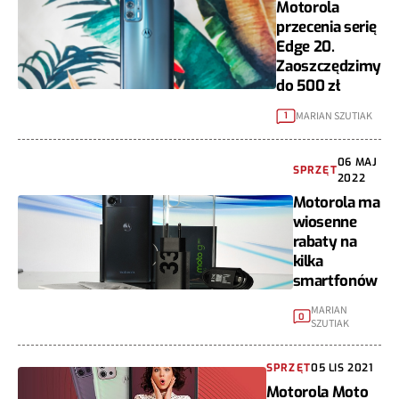
Motorola
przecenia serię
Edge 20.
Zaoszczędzimy
do 500 zł
MARIAN SZUTIAK
1
06 MAJ
SPRZĘT
2022
Motorola ma
wiosenne
rabaty na
kilka
smartfonów
MARIAN
0
SZUTIAK
SPRZĘT
05 LIS 2021
Motorola Moto