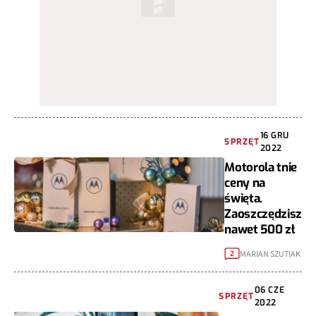
16 GRU
SPRZĘT
2022
Motorola tnie
ceny na
święta.
Zaoszczędzisz
nawet 500 zł
MARIAN SZUTIAK
2
06 CZE
SPRZĘT
2022