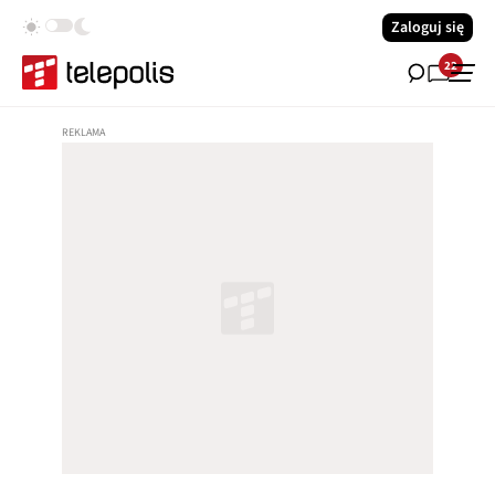
Zaloguj się
22