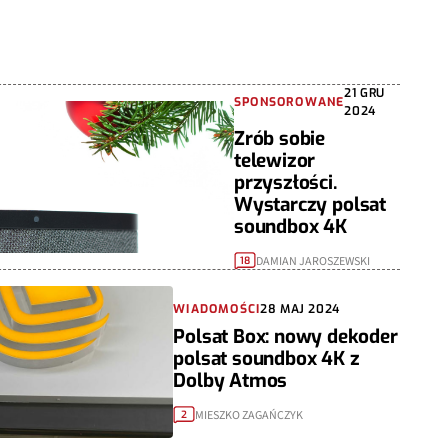
21 GRU
SPONSOROWANE
2024
Zrób sobie
telewizor
przyszłości.
Wystarczy polsat
soundbox 4K
DAMIAN JAROSZEWSKI
18
WIADOMOŚCI
28 MAJ 2024
Polsat Box: nowy dekoder
polsat soundbox 4K z
Dolby Atmos
MIESZKO ZAGAŃCZYK
2