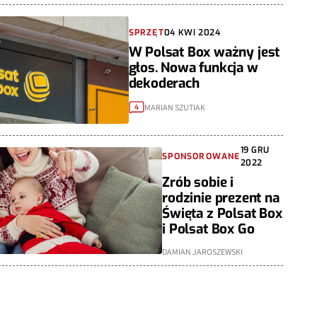
SPRZĘT
04 KWI 2024
W Polsat Box ważny jest
głos. Nowa funkcja w
dekoderach
MARIAN SZUTIAK
4
19 GRU
SPONSOROWANE
2022
Zrób sobie i
rodzinie prezent na
Święta z Polsat Box
i Polsat Box Go
DAMIAN JAROSZEWSKI