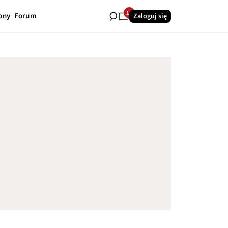
15
ony
Forum
Zaloguj się