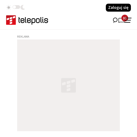
Zaloguj się
33