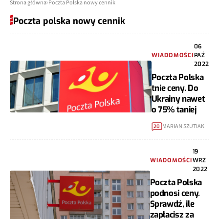
Strona główna
Poczta Polska nowy cennik
Poczta polska nowy cennik
06
WIADOMOŚCI
PAŹ
2022
Poczta Polska
tnie ceny. Do
Ukrainy nawet
o 75% taniej
MARIAN SZUTIAK
20
19
WIADOMOŚCI
WRZ
2022
Poczta Polska
podnosi ceny.
Sprawdź, ile
zapłacisz za