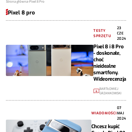
Strona główna
Pixel 8 Pro
Pixel 8 pro
23
TESTY
CZE
SPRZĘTU
2024
Pixel 8 i 8 Pro
- doskonałe,
choć
nieidealne
smartfony.
Wideorecenzja
BARTŁOMIEJ
4
GRZANKOWSKI
07
WIADOMOŚCI
MAJ
2024
Chcesz kupić