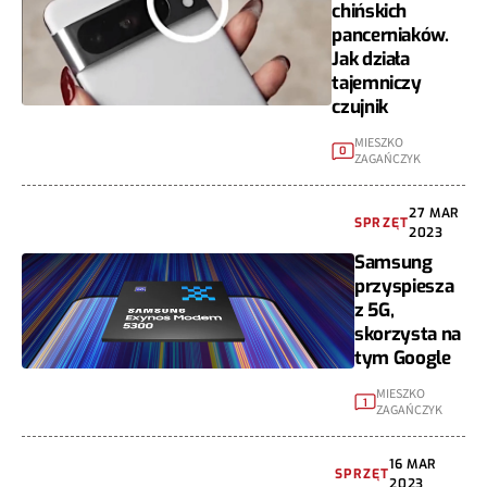
chińskich
pancerniaków.
Jak działa
tajemniczy
czujnik
MIESZKO
0
ZAGAŃCZYK
27 MAR
SPRZĘT
2023
Samsung
przyspiesza
z 5G,
skorzysta na
tym Google
MIESZKO
1
ZAGAŃCZYK
16 MAR
SPRZĘT
2023