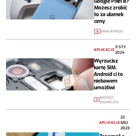
Google Pixel 8?
Możesz zrobić
to za ułamek
ceny
ANNA RYMSZA
8
11 STY
APLIKACJE
2024
Wyrzucisz
kartę SIM.
Android ci to
niebawem
umożliwi
MIESZKO
3
ZAGAŃCZYK
22
APLIKACJE
GRU
2023