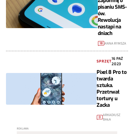
Zapomnij o
pisaniu SMS-
ów.
Rewolucja
nastąpi na
dniach
ANNA RYMSZA
18
16 PAŹ
SPRZĘT
2023
Pixel 8 Pro to
twarda
sztuka.
Przetrwał
tortury u
Zacka
ARKADIUSZ
0
BAŁA