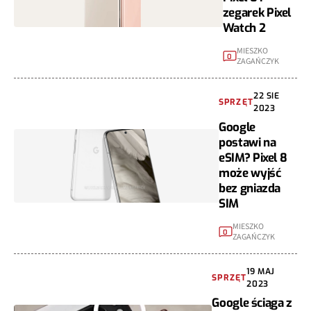
zegarek Pixel
Watch 2
MIESZKO
0
ZAGAŃCZYK
22 SIE
SPRZĘT
2023
Google
postawi na
eSIM? Pixel 8
może wyjść
bez gniazda
SIM
MIESZKO
0
ZAGAŃCZYK
19 MAJ
SPRZĘT
2023
Google ściąga z