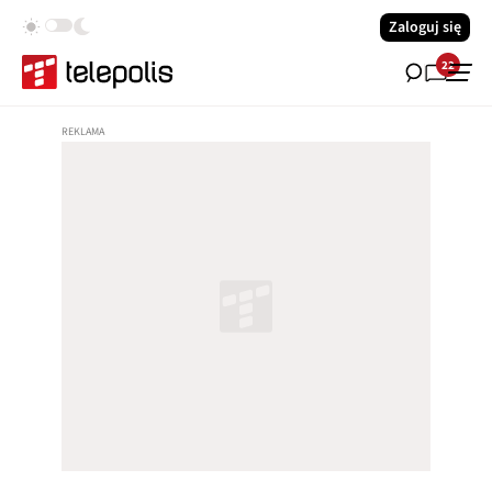
Zaloguj się
22