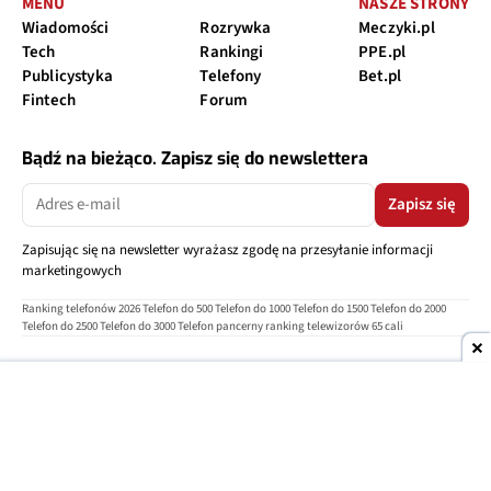
MENU
NASZE STRONY
Wiadomości
Rozrywka
Meczyki.pl
Tech
Rankingi
PPE.pl
Publicystyka
Telefony
Bet.pl
Fintech
Forum
Bądź na bieżąco. Zapisz się do newslettera
Zapisz się
Zapisując się na newsletter wyrażasz zgodę na przesyłanie informacji
marketingowych
Ranking telefonów 2026
Telefon do 500
Telefon do 1000
Telefon do 1500
Telefon do 2000
Telefon do 2500
Telefon do 3000
Telefon pancerny
ranking telewizorów 65 cali
O nas
Reklama
Regulamin
Polityka prywatności
Kontakt
Ustawienia prywatności
Copyright © 2004-2026
TELEPOLIS.PL
Telepolis.pl
jest częścią
OV Grupa sp. z o.o.