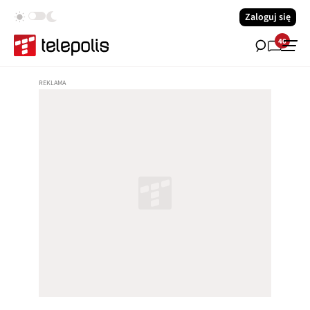
Zaloguj się
40