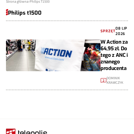
Strona główna
Philips T1500
Philips t1500
08 LIP
SPRZĘT
2026
W Action za
64,95 zł. Do
tego z ANC i
znanego
producenta
DOMINIK
2
KRAWCZYK