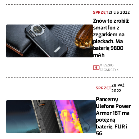
SPRZĘT
21 LIS 2022
Znów to zrobili:
smartfon z
zegarkiem na
pleckach. Ma
baterię 9800
mAh
MIESZKO
6
ZAGAŃCZYK
28 PAŹ
SPRZĘT
2022
Pancerny
Ulefone Power
Armor 18T ma
potężną
baterię, FLIR i
5G