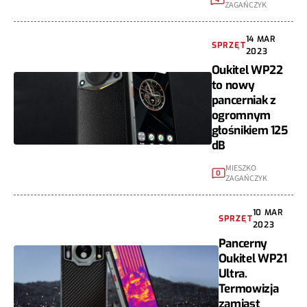
ZAGAŃCZYK
14 MAR
SPRZĘT
2023
Oukitel WP22
to nowy
pancerniak z
ogromnym
głośnikiem 125
dB
MIESZKO
0
ZAGAŃCZYK
10 MAR
SPRZĘT
2023
Pancerny
Oukitel WP21
Ultra.
Termowizja
zamiast