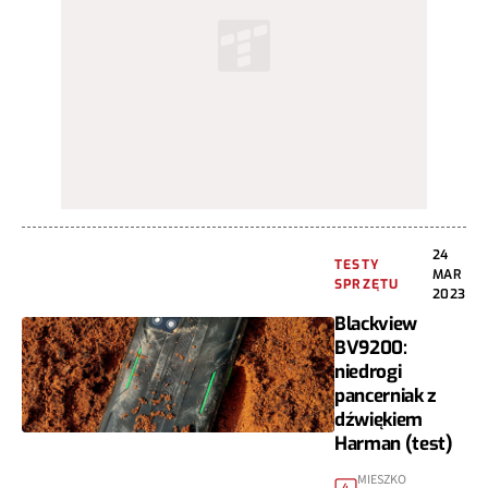
24
TESTY
MAR
SPRZĘTU
2023
Blackview
BV9200:
niedrogi
pancerniak z
dźwiękiem
Harman (test)
MIESZKO
4