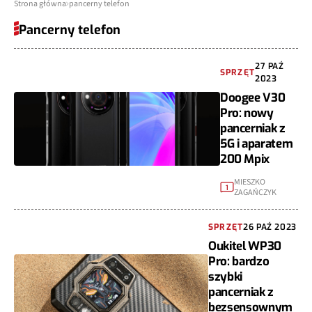
Strona główna
pancerny telefon
Pancerny telefon
27 PAŹ
SPRZĘT
2023
Doogee V30
Pro: nowy
pancerniak z
5G i aparatem
200 Mpix
MIESZKO
1
ZAGAŃCZYK
SPRZĘT
26 PAŹ 2023
Oukitel WP30
Pro: bardzo
szybki
pancerniak z
bezsensownym