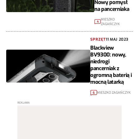
Nowy pomysł
na pancerniaka
MIESZKO
4
ZAGAŃCZYK
SPRZĘT
11 MAJ 2023
Blackview
BV9300: nowy,
niedrogi
pancerniak z
ogromną baterią i
mocną latarką
MIESZKO ZAGAŃCZYK
6