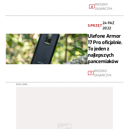
MIESZKO
8
ZAGAŃCZYK
24 PAŹ
SPRZĘT
2022
Ulefone Armor
17 Pro oficjalnie.
To jeden z
najlepszych
pancerniaków
MIESZKO
7
ZAGAŃCZYK