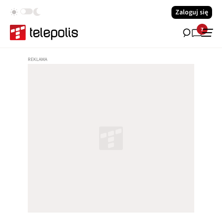
Zaloguj się
7