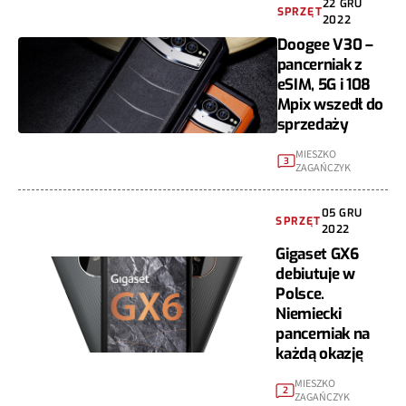
22 GRU
SPRZĘT
2022
Doogee V30 –
pancerniak z
eSIM, 5G i 108
Mpix wszedł do
sprzedaży
MIESZKO
3
ZAGAŃCZYK
05 GRU
SPRZĘT
2022
Gigaset GX6
debiutuje w
Polsce.
Niemiecki
pancerniak na
każdą okazję
MIESZKO
2
ZAGAŃCZYK