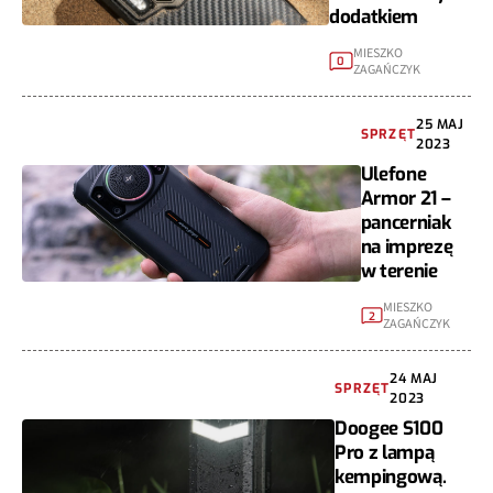
dodatkiem
MIESZKO
0
ZAGAŃCZYK
25 MAJ
SPRZĘT
2023
Ulefone
Armor 21 –
pancerniak
na imprezę
w terenie
MIESZKO
2
ZAGAŃCZYK
24 MAJ
SPRZĘT
2023
Doogee S100
Pro z lampą
kempingową.