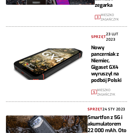
zegarka
MIESZKO
3
ZAGAŃCZYK
23 LUT
SPRZĘT
2023
Nowy
pancerniak z
Niemiec.
Gigaset GX4
wyruszył na
podbój Polski
MIESZKO
5
ZAGAŃCZYK
SPRZĘT
24 STY 2023
Smartfon z 5G i
akumulatorem
22 000 mAh. Oto