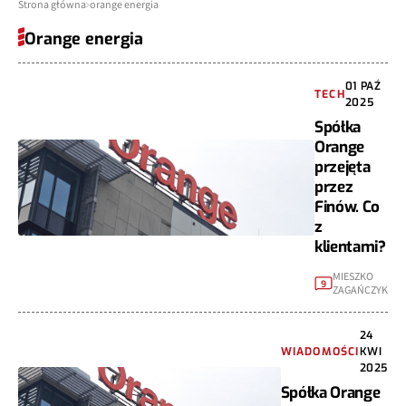
Strona główna
orange energia
Orange energia
01 PAŹ
TECH
2025
Spółka
Orange
przejęta
przez
Finów. Co
z
klientami?
MIESZKO
9
ZAGAŃCZYK
24
WIADOMOŚCI
KWI
2025
Spółka Orange