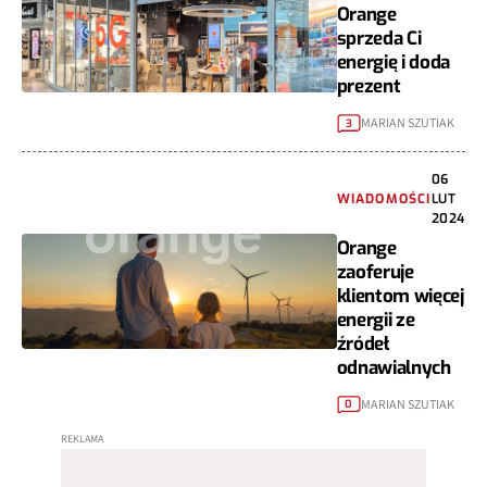
Orange
sprzeda Ci
energię i doda
prezent
MARIAN SZUTIAK
3
06
WIADOMOŚCI
LUT
2024
Orange
zaoferuje
klientom więcej
energii ze
źródeł
odnawialnych
MARIAN SZUTIAK
0