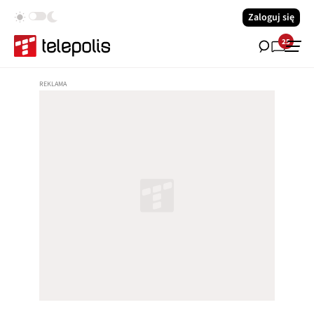
Zaloguj się
25