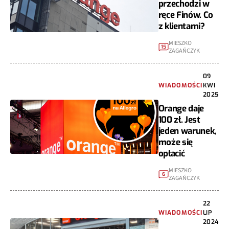
przechodzi w
ręce Finów. Co
z klientami?
MIESZKO
15
ZAGAŃCZYK
09
WIADOMOŚCI
KWI
2025
Orange daje
100 zł. Jest
jeden warunek,
może się
opłacić
MIESZKO
6
ZAGAŃCZYK
22
WIADOMOŚCI
LIP
2024