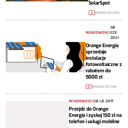
SolarSpot
MARIAN SZUTIAK
3
08
WIADOMOŚCI
CZE
2021
Orange Energia
sprzedaje
instalacje
fotowoltaiczne z
rabatem do
5000 zł
MARIAN SZUTIAK
0
WIADOMOŚCI
28 LIS 2017
Przejdź do Orange
Energia i zyskaj 150 zł na
telefon i usługi mobilne