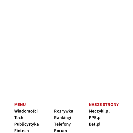
MENU
NASZE STRONY
Wiadomości
Rozrywka
Meczyki.pl
Tech
Rankingi
PPE.pl
y
Publicystyka
Telefony
Bet.pl
Fintech
Forum