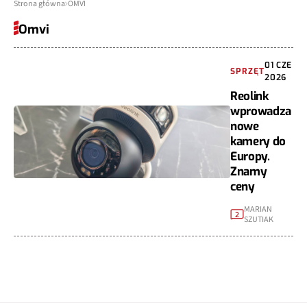
Strona główna
OMVI
Omvi
01 CZE
SPRZĘT
2026
Reolink
wprowadza
nowe
kamery do
Europy.
Znamy
ceny
MARIAN
2
SZUTIAK