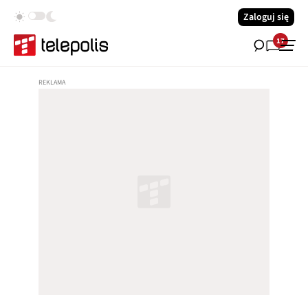
Zaloguj się
17