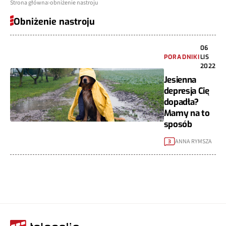
Strona główna
obniżenie nastroju
Obniżenie nastroju
06
PORADNIKI
LIS
2022
Jesienna
depresja Cię
dopadła?
Mamy na to
sposób
ANNA RYMSZA
3