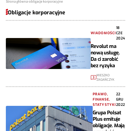
Strona główna
obligacje korporacyjne
Obligacje korporacyjne
18
WIADOMOŚCI
CZE
2024
Revolut ma
nową usługę.
Da ci zarobić
bez ryzyka
MIESZKO
3
ZAGAŃCZYK
PRAWO,
22
FINANSE,
GRU
STATYSTYKI
2022
Grupa Polsat
Plus emituje
obligacje. Mają