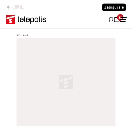
Zaloguj się
32