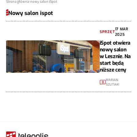
Strona główna
nowy salon iSpot
Nowy salon ispot
17 MAR
SPRZĘT
2025
iSpot otwiera
nowy salon
w Lesznie. Na
start będą
niższe ceny
MARIAN
0
SZUTIAK