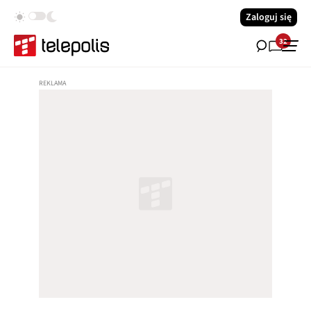
Zaloguj się
32