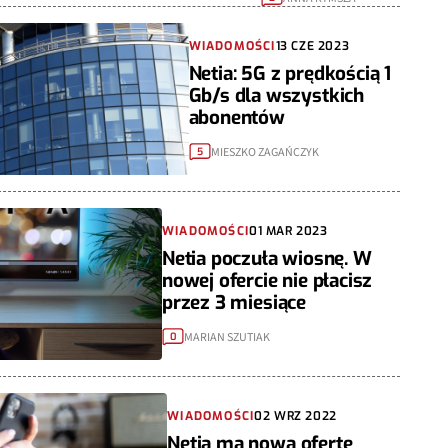
WIADOMOŚCI
13 CZE 2023
Netia: 5G z prędkością 1
Gb/s dla wszystkich
abonentów
MIESZKO ZAGAŃCZYK
5
WIADOMOŚCI
01 MAR 2023
Netia poczuła wiosnę. W
nowej ofercie nie płacisz
przez 3 miesiące
MARIAN SZUTIAK
0
WIADOMOŚCI
02 WRZ 2022
Netia ma nową ofertę