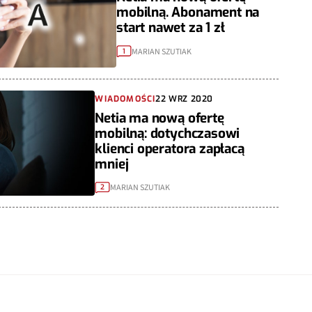
mobilną. Abonament na
start nawet za 1 zł
MARIAN SZUTIAK
1
WIADOMOŚCI
22 WRZ 2020
Netia ma nową ofertę
mobilną: dotychczasowi
klienci operatora zapłacą
mniej
MARIAN SZUTIAK
2