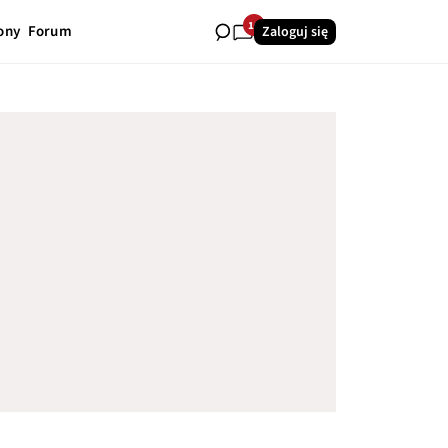
16
ony
Forum
Zaloguj się