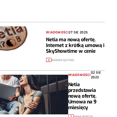
WIADOMOŚCI
27 SIE 2025
Netia ma nową ofertę.
Internet z krótką umową i
SkyShowtime w cenie
MARIAN SZUTIAK
3
02 SIE
WIADOMOŚCI
2023
Netia
przedstawia
nową ofertę.
Umowa na 9
miesięcy
ANNA RYMSZA
2