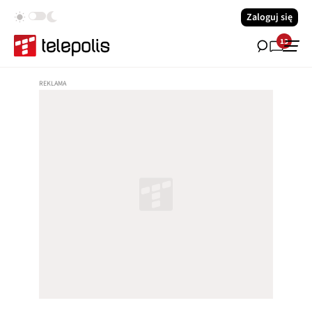
Zaloguj się
13