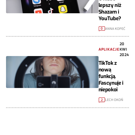
lepszy niż
Shazam i
YouTube?
ANNA KOPEĆ
0
20
APLIKACJE
KWI
2024
TikTok z
nową
funkcją.
Fascynuje i
niepokoi
LECH OKOŃ
2