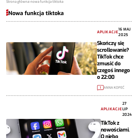
Strona główna
nowa funkcja tiktoka
Nowa funkcja tiktoka
16 MAJ
APLIKACJE
2025
Skończy się
scrollowanie?
TikTok chce
zmusić do
czegoś innego
o 22:00
ANNA KOPEĆ
1
27
APLIKACJE
LIP
2024
TikTok z
nowościami.
O niebo