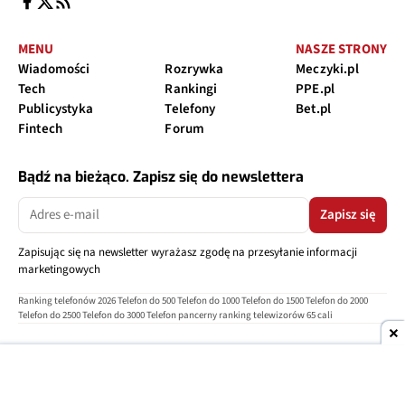
MENU
NASZE STRONY
Wiadomości
Rozrywka
Meczyki.pl
Tech
Rankingi
PPE.pl
Publicystyka
Telefony
Bet.pl
Fintech
Forum
Bądź na bieżąco. Zapisz się do newslettera
Zapisz się
Zapisując się na newsletter wyrażasz zgodę na przesyłanie informacji
marketingowych
Ranking telefonów 2026
Telefon do 500
Telefon do 1000
Telefon do 1500
Telefon do 2000
Telefon do 2500
Telefon do 3000
Telefon pancerny
ranking telewizorów 65 cali
O nas
Reklama
Regulamin
Polityka prywatności
Kontakt
Ustawienia prywatności