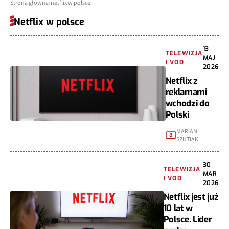
Strona główna
netflix w polsce
Netflix w polsce
13
TELEWIZJA
MAJ
I VOD
2026
Netflix z
reklamami
wchodzi do
Polski
MARIAN
8
SZUTIAK
30
TELEWIZJA
MAR
I VOD
2026
Netflix jest już
10 lat w
Polsce. Lider