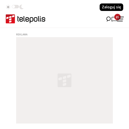
Zaloguj się
29