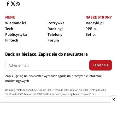
MENU
NASZE STRONY
Wiadomości
Rozrywka
Meczyki.pl
Tech
Rankingi
PPE.pl
Publicystyka
Telefony
Bet.pl
Fintech
Forum
Bądź na bieżąco. Zapisz się do newslettera
Zapisz się
Zapisując się na newsletter wyrażasz zgodę na przesyłanie informacji
marketingowych
Ranking telefonów 2026
Telefon do 500
Telefon do 1000
Telefon do 1500
Telefon do 2000
Telefon do 2500
Telefon do 3000
Telefon pancerny
ranking telewizorów 65 cali
O nas
Reklama
Regulamin
Polityka prywatności
Kontakt
Ustawienia prywatności