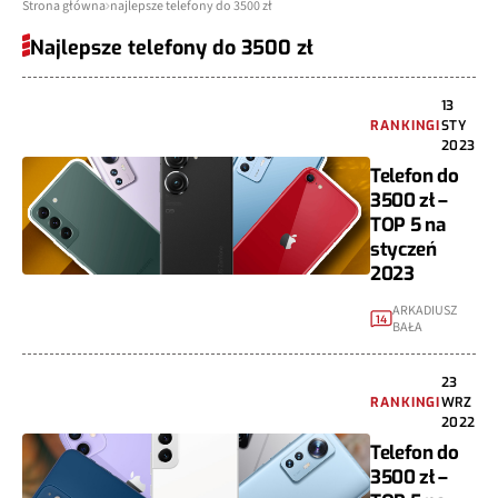
Strona główna
najlepsze telefony do 3500 zł
Najlepsze telefony do 3500 zł
13
RANKINGI
STY
2023
Telefon do
3500 zł –
TOP 5 na
styczeń
2023
ARKADIUSZ
14
BAŁA
23
RANKINGI
WRZ
2022
Telefon do
3500 zł –