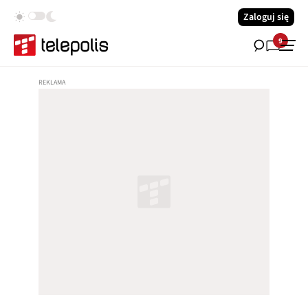
Zaloguj się
9