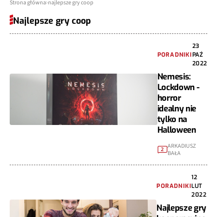
Strona główna
najlepsze gry coop
Najlepsze gry coop
23
PORADNIKI
PAŹ
2022
Nemesis:
Lockdown -
horror
idealny nie
tylko na
Halloween
ARKADIUSZ
2
BAŁA
12
PORADNIKI
LUT
2022
Najlepsze gry