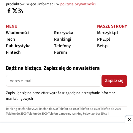
produktów. Więcej informacji w
polityce prywatności
.
MENU
NASZE STRONY
Wiadomości
Rozrywka
Meczyki.pl
Tech
Rankingi
PPE.pl
Publicystyka
Telefony
Bet.pl
Fintech
Forum
Bądź na bieżąco. Zapisz się do newslettera
Zapisz się
Zapisując się na newsletter wyrażasz zgodę na przesyłanie informacji
marketingowych
Ranking telefonów 2026
Telefon do 500
Telefon do 1000
Telefon do 1500
Telefon do 2000
Telefon do 2500
Telefon do 3000
Telefon pancerny
ranking telewizorów 65 cali
O nas
Reklama
Regulamin
Polityka prywatności
Kontakt