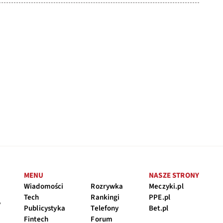
MENU
NASZE STRONY
Wiadomości
Rozrywka
Meczyki.pl
Tech
Rankingi
PPE.pl
y
Publicystyka
Telefony
Bet.pl
Fintech
Forum