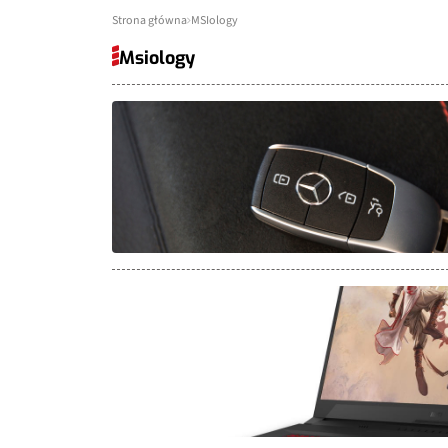
Strona główna
MSIology
Msiology