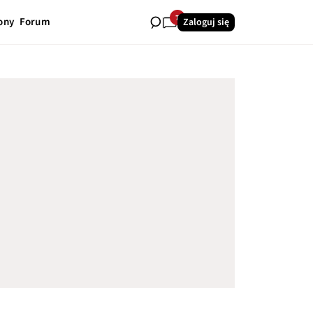
7
ony
Forum
Zaloguj się