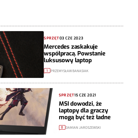
SPRZĘT
03 CZE 2023
Mercedes zaskakuje
współpracą. Powstanie
luksusowy laptop
PRZEMYSŁAW BANASIAK
1
SPRZĘT
15 CZE 2021
MSI dowodzi, że
laptopy dla graczy
mogą być też ładne
DAMIAN JAROSZEWSKI
0