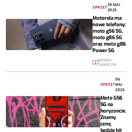
29 MAJ
SPRZĘT
2025
Motorola ma
nowe telefony:
moto g56 5G,
moto g86 5G
oraz moto g86
Power 5G
MIESZKO
2
ZAGAŃCZYK
06
SPRZĘT
MAJ
2025
Moto G56
5G na
horyzoncie.
Znamy
cenę,
będzie hit