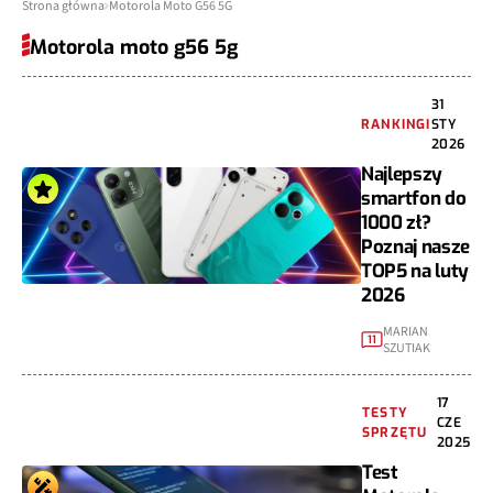
Strona główna
Motorola Moto G56 5G
Motorola moto g56 5g
31
RANKINGI
STY
2026
Najlepszy
smartfon do
1000 zł?
Poznaj nasze
TOP5 na luty
2026
MARIAN
11
SZUTIAK
17
TESTY
CZE
SPRZĘTU
2025
Test