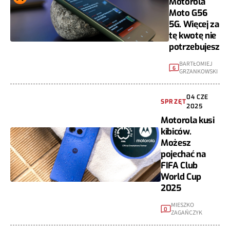
Motorola
Moto G56
5G. Więcej za
tę kwotę nie
potrzebujesz
BARTŁOMIEJ
6
GRZANKOWSKI
04 CZE
SPRZĘT
2025
Motorola kusi
kibiców.
Możesz
pojechać na
FIFA Club
World Cup
2025
MIESZKO
0
ZAGAŃCZYK