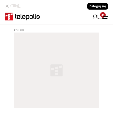
Zaloguj się
35