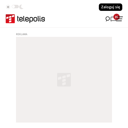
Zaloguj się
39