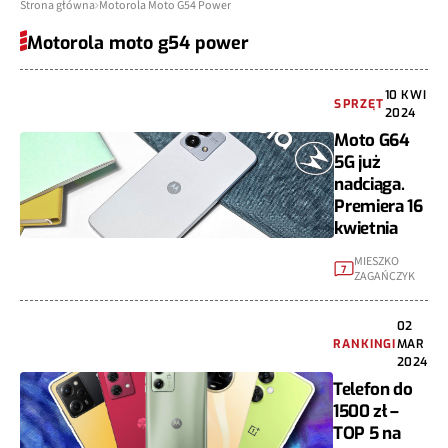
Strona główna
Motorola Moto G54 Power
Motorola moto g54 power
10 KWI
SPRZĘT
2024
Moto G64
5G już
nadciąga.
Premiera 16
kwietnia
MIESZKO
7
ZAGAŃCZYK
02
RANKINGI
MAR
2024
Telefon do
1500 zł –
TOP 5 na