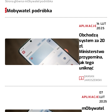
Strona główna
mObywatel podróbka
Mobywatel podróbka
14 LUT
APLIKACJE
2025
Obchodzą
system za 20
zł.
Ministerstwo
przypomina,
jak tego
uniknąć
DAMIAN
5
JAROSZEWSKI
07
APLIKACJE
LUT
2025
mObywatel