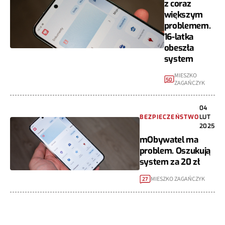
z coraz
większym
problemem.
16-latka
obeszła
system
MIESZKO
50
ZAGAŃCZYK
04
BEZPIECZEŃSTWO
LUT
2025
mObywatel ma
problem. Oszukują
system za 20 zł
MIESZKO ZAGAŃCZYK
27