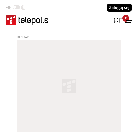
Zaloguj się
7