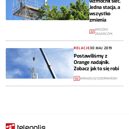
wzmocnił sieć.
Jedna stacja, a
wszystko
zmienia
MIESZKO
22
ZAGAŃCZYK
RELACJE
30 MAJ 2019
Postawiliśmy z
Orange nadajnik.
Zobacz jak to się robi
ARKADIUSZ DZIERMAŃSKI
62