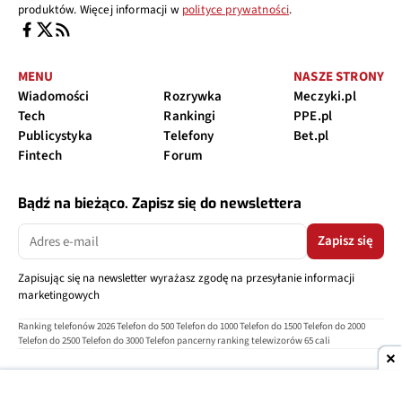
produktów. Więcej informacji w
polityce prywatności
.
MENU
NASZE STRONY
Wiadomości
Rozrywka
Meczyki.pl
Tech
Rankingi
PPE.pl
Publicystyka
Telefony
Bet.pl
Fintech
Forum
Bądź na bieżąco. Zapisz się do newslettera
Zapisz się
Zapisując się na newsletter wyrażasz zgodę na przesyłanie informacji
marketingowych
Ranking telefonów 2026
Telefon do 500
Telefon do 1000
Telefon do 1500
Telefon do 2000
Telefon do 2500
Telefon do 3000
Telefon pancerny
ranking telewizorów 65 cali
O nas
Reklama
Regulamin
Polityka prywatności
Kontakt