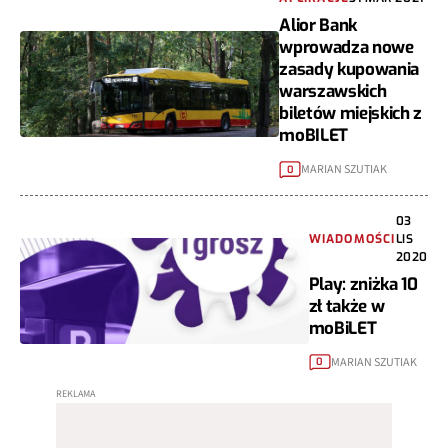
Alior Bank
wprowadza nowe
zasady kupowania
warszawskich
biletów miejskich z
moBILET
MARIAN SZUTIAK
0
03
WIADOMOŚCI
LIS
2020
Play: zniżka 10
zł także w
moBiLET
MARIAN SZUTIAK
0