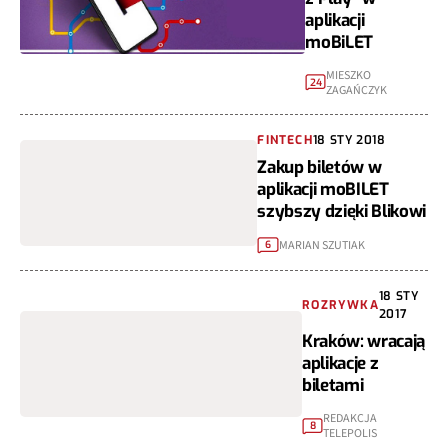
aplikacji
moBiLET
MIESZKO
24
ZAGAŃCZYK
FINTECH
18 STY 2018
Zakup biletów w
aplikacji moBILET
szybszy dzięki Blikowi
MARIAN SZUTIAK
6
18 STY
ROZRYWKA
2017
Kraków: wracają
aplikacje z
biletami
REDAKCJA
8
TELEPOLIS