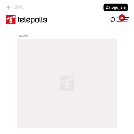
Zaloguj się
36