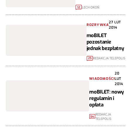
LECH OKOŃ
12
27 LUT
ROZRYWKA
2014
moBILET
pozostanie
jednak bezpłatny
REDAKCJA TELEPOLIS
25
20
WIADOMOŚCI
LUT
2014
moBILET: nowy
regulamin i
opłata
REDAKCJA
54
TELEPOLIS