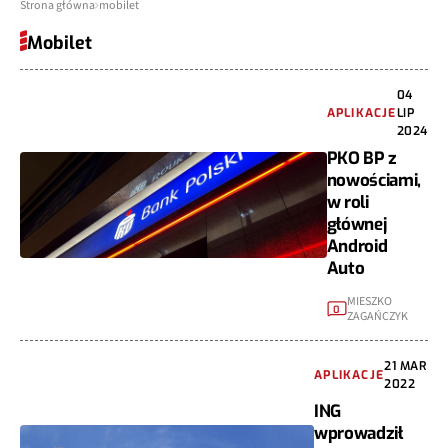
Strona główna
mobilet
Mobilet
04
APLIKACJE
LIP
2024
PKO BP z
nowościami,
w roli
głównej
Android
Auto
MIESZKO
0
ZAGAŃCZYK
21 MAR
APLIKACJE
2022
ING
wprowadził