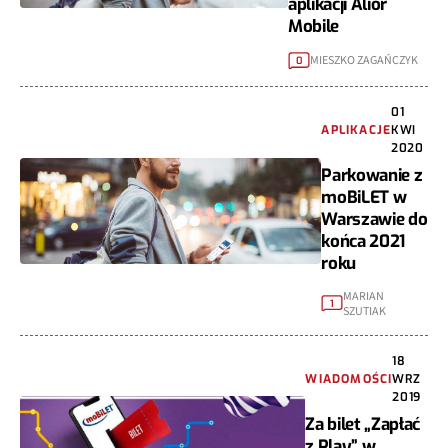
aplikacji Alior
Mobile
MIESZKO ZAGAŃCZYK
0
01
APLIKACJE
KWI
2020
Parkowanie z
moBiLET w
Warszawie do
końca 2021
roku
MARIAN
1
SZUTIAK
18
WIADOMOŚCI
WRZ
2019
Za bilet „Zapłać
z Play” w