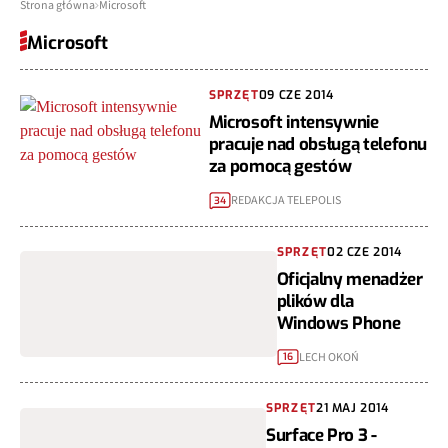
Strona główna
Microsoft
Microsoft
SPRZĘT
09 CZE 2014
Microsoft intensywnie
pracuje nad obsługą telefonu
za pomocą gestów
REDAKCJA TELEPOLIS
34
SPRZĘT
02 CZE 2014
Oficjalny menadżer
plików dla
Windows Phone
LECH OKOŃ
16
SPRZĘT
21 MAJ 2014
Surface Pro 3 -