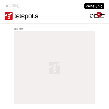
Zaloguj się
14