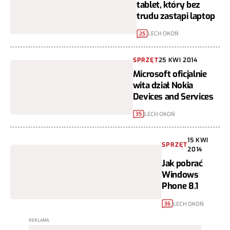
tablet, który bez
trudu zastąpi laptop
LECH OKOŃ
25
SPRZĘT
25 KWI 2014
Microsoft oficjalnie
wita dział Nokia
Devices and Services
LECH OKOŃ
35
15 KWI
SPRZĘT
2014
Jak pobrać
Windows
Phone 8.1
LECH OKOŃ
36