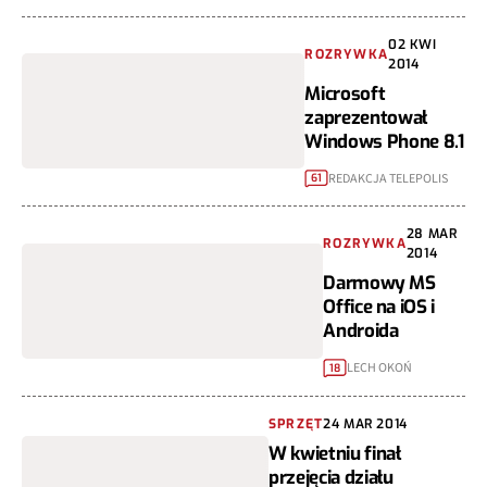
02 KWI
ROZRYWKA
2014
Microsoft
zaprezentował
Windows Phone 8.1
REDAKCJA TELEPOLIS
61
28 MAR
ROZRYWKA
2014
Darmowy MS
Office na iOS i
Androida
LECH OKOŃ
18
SPRZĘT
24 MAR 2014
W kwietniu finał
przejęcia działu