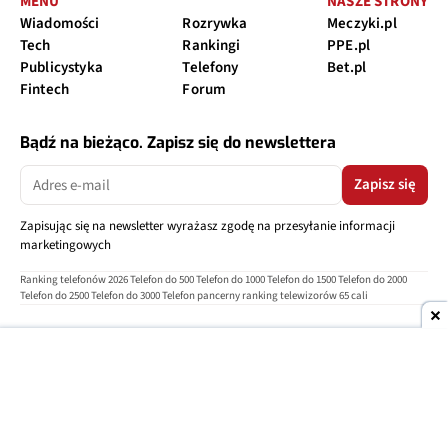
MENU
NASZE STRONY
Wiadomości
Rozrywka
Meczyki.pl
Tech
Rankingi
PPE.pl
Publicystyka
Telefony
Bet.pl
Fintech
Forum
Bądź na bieżąco. Zapisz się do newslettera
Zapisz się
Zapisując się na newsletter wyrażasz zgodę na przesyłanie informacji
marketingowych
Ranking telefonów 2026
Telefon do 500
Telefon do 1000
Telefon do 1500
Telefon do 2000
Telefon do 2500
Telefon do 3000
Telefon pancerny
ranking telewizorów 65 cali
O nas
Reklama
Regulamin
Polityka prywatności
Kontakt
Ustawienia prywatności
Copyright © 2004-2026
TELEPOLIS.PL
Telepolis.pl
jest częścią
OV Grupa sp. z o.o.