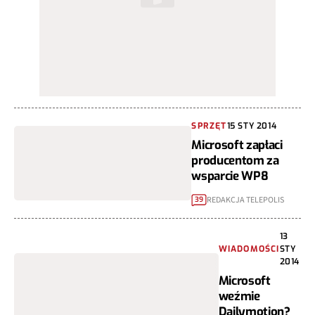
SPRZĘT
15 STY 2014
Microsoft zapłaci
producentom za
wsparcie WP8
REDAKCJA TELEPOLIS
39
13
WIADOMOŚCI
STY
2014
Microsoft
weźmie
Dailymotion?