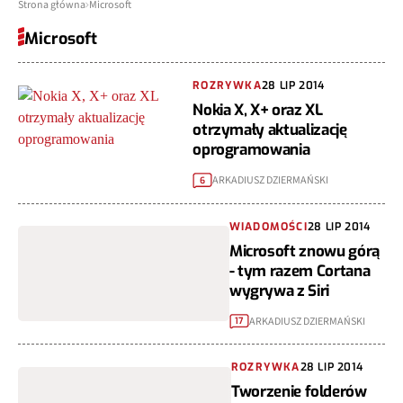
Strona główna
Microsoft
Microsoft
ROZRYWKA
28 LIP 2014
Nokia X, X+ oraz XL
otrzymały aktualizację
oprogramowania
ARKADIUSZ DZIERMAŃSKI
6
WIADOMOŚCI
28 LIP 2014
Microsoft znowu górą
- tym razem Cortana
wygrywa z Siri
ARKADIUSZ DZIERMAŃSKI
17
ROZRYWKA
28 LIP 2014
Tworzenie folderów