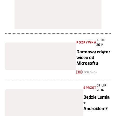
10 LIP
ROZRYWKA
2014
Darmowy edytor
wideo od
Microsoftu
LECH OKOŃ
10
07 LIP
SPRZĘT
2014
Będzie Lumia
z
Androidem?