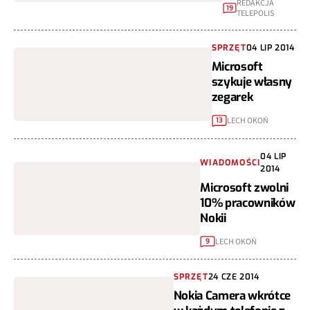
REDAKCJA
19
TELEPOLIS
SPRZĘT
04 LIP 2014
Microsoft
szykuje własny
zegarek
LECH OKOŃ
13
04 LIP
WIADOMOŚCI
2014
Microsoft zwolni
10% pracowników
Nokii
LECH OKOŃ
9
SPRZĘT
24 CZE 2014
Nokia Camera wkrótce