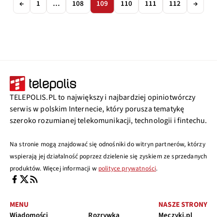
←
1
…
108
109
110
111
112
→
TELEPOLIS.PL to największy i najbardziej opiniotwórczy
serwis w polskim Internecie, który porusza tematykę
szeroko rozumianej telekomunikacji, technologii i fintechu.
Na stronie mogą znajdować się odnośniki do witryn partnerów, którzy
wspierają jej działalność poprzez dzielenie się zyskiem ze sprzedanych
produktów. Więcej informacji w
polityce prywatności
.
MENU
NASZE STRONY
Wiadomości
Rozrywka
Meczyki.pl