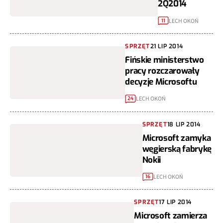
2Q2014
LECH OKOŃ
11
SPRZĘT
21 LIP 2014
Fińskie ministerstwo
pracy rozczarowały
decyzje Microsoftu
LECH OKOŃ
24
SPRZĘT
18 LIP 2014
Microsoft zamyka
węgierską fabrykę
Nokii
LECH OKOŃ
16
SPRZĘT
17 LIP 2014
Microsoft zamierza