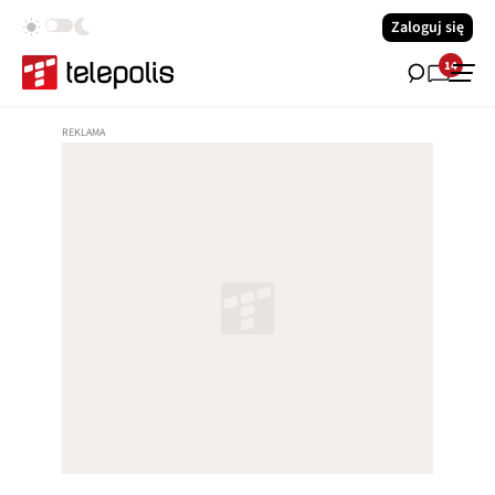
Zaloguj się
14