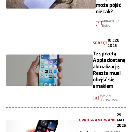
może pójść
nie tak?
ARKADIUSZ
1
BAŁA
10 CZE
SPRZĘT
2025
Te sprzęty
Apple dostaną
aktualizację.
Reszta musi
obejść się
smakiem
DAMIAN
0
JAROSZEWSKI
29
OPROGRAMOWANIE
MAJ
2025