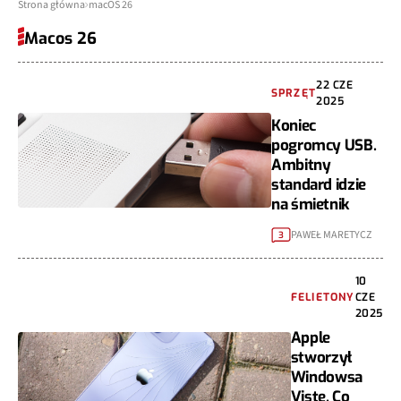
Strona główna
macOS 26
Macos 26
22 CZE
SPRZĘT
2025
Koniec
pogromcy USB.
Ambitny
standard idzie
na śmietnik
PAWEŁ MARETYCZ
3
10
FELIETONY
CZE
2025
Apple
stworzył
Windowsa
Vistę. Co