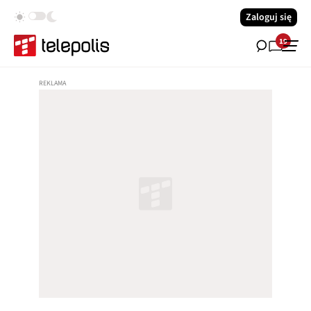
Zaloguj się
19