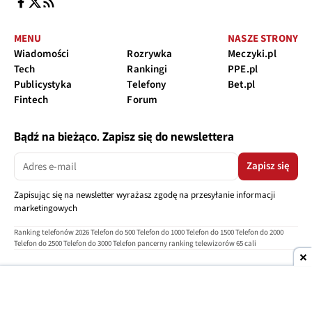
MENU
NASZE STRONY
Wiadomości
Rozrywka
Meczyki.pl
Tech
Rankingi
PPE.pl
Publicystyka
Telefony
Bet.pl
Fintech
Forum
Bądź na bieżąco. Zapisz się do newslettera
Zapisz się
Zapisując się na newsletter wyrażasz zgodę na przesyłanie informacji
marketingowych
Ranking telefonów 2026
Telefon do 500
Telefon do 1000
Telefon do 1500
Telefon do 2000
Telefon do 2500
Telefon do 3000
Telefon pancerny
ranking telewizorów 65 cali
O nas
Reklama
Regulamin
Polityka prywatności
Kontakt
Ustawienia prywatności