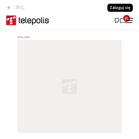
Zaloguj się
29