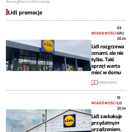
Strona główna
Lidl promocje
Lidl promocje
03
WIADOMOŚCI
GRU
2024
Lidl rozgrzewa
cenami, ale nie
tylko. Taki
sprzęt warto
mieć w domu
ANNA KOPEĆ
0
19
WIADOMOŚCI
LIS
2024
Lidl zaskakuje
przydatnym
urządzeniem.