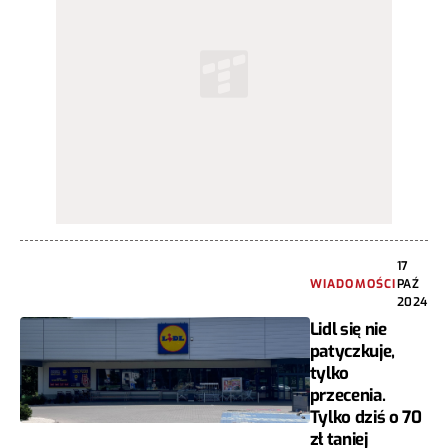
17
WIADOMOŚCI
PAŹ
2024
Lidl się nie
patyczkuje,
tylko
przecenia.
Tylko dziś o 70
zł taniej