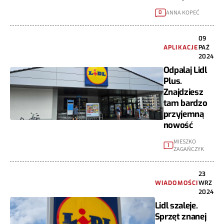
ANNA KOPEĆ
0
09
APLIKACJE
PAŹ
2024
Odpalaj Lidl
Plus.
Znajdziesz
tam bardzo
przyjemną
nowość
MIESZKO
1
ZAGAŃCZYK
23
WIADOMOŚCI
WRZ
2024
Lidl szaleje.
Sprzęt znanej