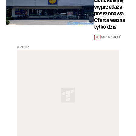
Lidl z kolejną
wyprzedażą
posezonową.
Oferta ważna
tylko dziś
ANNA KOPEĆ
0