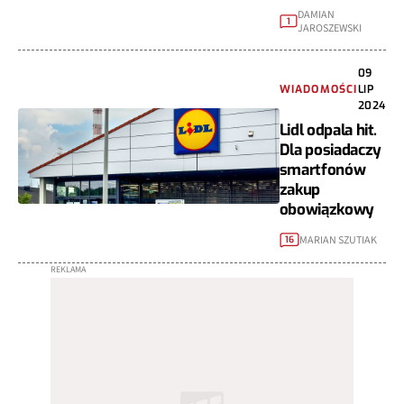
DAMIAN
1
JAROSZEWSKI
09
WIADOMOŚCI
LIP
2024
Lidl odpala hit.
Dla posiadaczy
smartfonów
zakup
obowiązkowy
MARIAN SZUTIAK
16