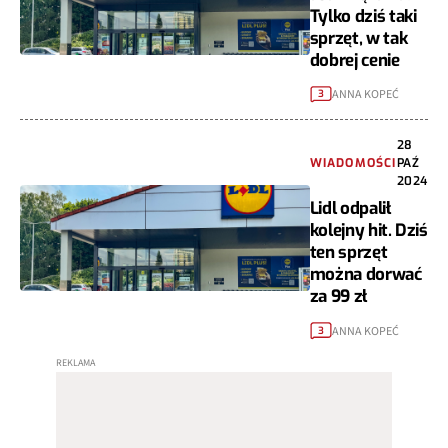
Tylko dziś taki
sprzęt, w tak
dobrej cenie
ANNA KOPEĆ
3
28
WIADOMOŚCI
PAŹ
2024
Lidl odpalił
kolejny hit. Dziś
ten sprzęt
można dorwać
za 99 zł
ANNA KOPEĆ
3