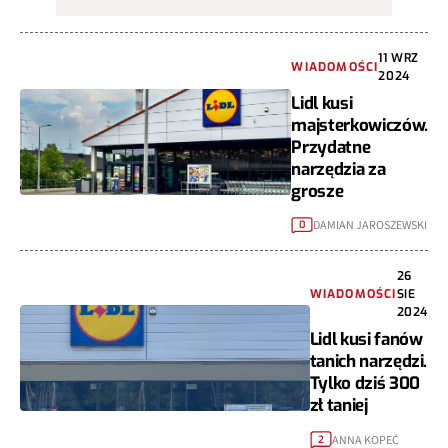
11 WRZ
WIADOMOŚCI
2024
Lidl kusi
majsterkowiczów.
Przydatne
narzędzia za
grosze
DAMIAN JAROSZEWSKI
0
26
WIADOMOŚCI
SIE
2024
Lidl kusi fanów
tanich narzędzi.
Tylko dziś 300
zł taniej
ANNA KOPEĆ
2