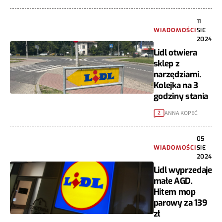
11
WIADOMOŚCI
SIE
2024
Lidl otwiera
sklep z
narzędziami.
Kolejka na 3
godziny stania
ANNA KOPEĆ
2
05
WIADOMOŚCI
SIE
2024
Lidl wyprzedaje
małe AGD.
Hitem mop
parowy za 139
zł