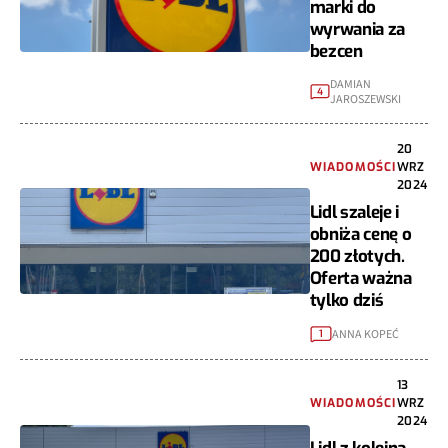
marki do
wyrwania za
bezcen
DAMIAN
4
JAROSZEWSKI
20
WIADOMOŚCI
WRZ
2024
Lidl szaleje i
obniża cenę o
200 złotych.
Oferta ważna
tylko dziś
ANNA KOPEĆ
1
13
WIADOMOŚCI
WRZ
2024