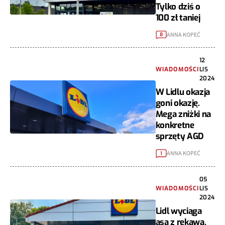
Tylko dziś o
100 zł taniej
ANNA KOPEĆ
8
12
WIADOMOŚCI
LIS
2024
W Lidlu okazja
goni okazję.
Mega zniżki na
konkretne
sprzęty AGD
ANNA KOPEĆ
1
05
WIADOMOŚCI
LIS
2024
Lidl wyciąga
asa z rękawa.