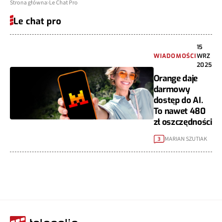
Strona główna
Le Chat Pro
Le chat pro
15
WIADOMOŚCI
WRZ
2025
Orange daje
darmowy
dostęp do AI.
To nawet 480
zł oszczędności
MARIAN SZUTIAK
3