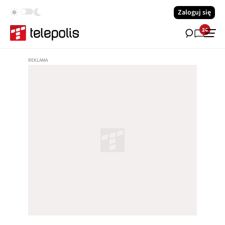
Zaloguj się
24