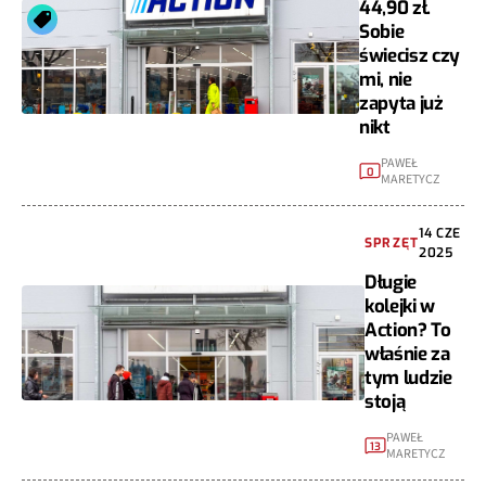
44,90 zł.
Sobie
świecisz czy
mi, nie
zapyta już
nikt
PAWEŁ
0
MARETYCZ
14 CZE
SPRZĘT
2025
Długie
kolejki w
Action? To
właśnie za
tym ludzie
stoją
PAWEŁ
13
MARETYCZ