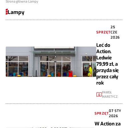
Strona główna
Lampy
Lampy
25
SPRZĘT
CZE
2026
Leć do
Action.
Ledwie
79,99 zł, a
przyda się
przez cały
rok
PAWEŁ
0
MARETYCZ
07 STY
SPRZĘT
2026
W Action za