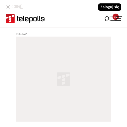
Zaloguj się
37