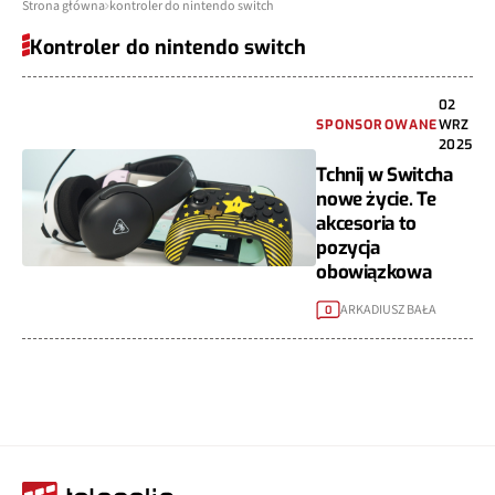
Strona główna
kontroler do nintendo switch
Kontroler do nintendo switch
02
SPONSOROWANE
WRZ
2025
Tchnij w Switcha
nowe życie. Te
akcesoria to
pozycja
obowiązkowa
ARKADIUSZ BAŁA
0