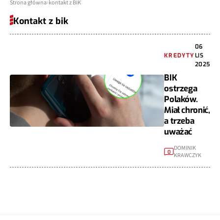
Strona główna
kontakt z BIK
Kontakt z bik
06
KREDYTY
LIS
2025
BIK
ostrzega
Polaków.
Miał chronić,
a trzeba
uważać
DOMINIK
0
KRAWCZYK