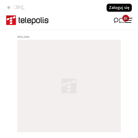
Zaloguj się
24