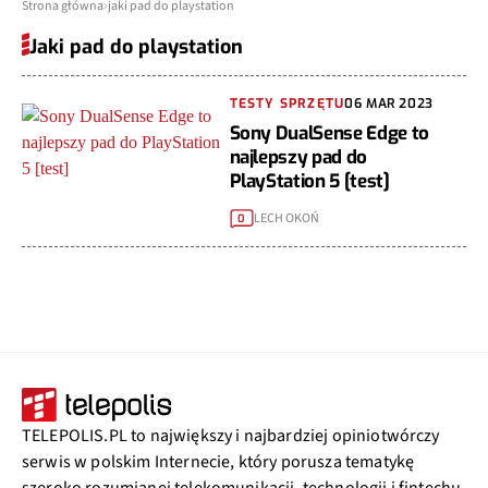
Strona główna
jaki pad do playstation
Jaki pad do playstation
TESTY SPRZĘTU
06 MAR 2023
Sony DualSense Edge to
najlepszy pad do
PlayStation 5 [test]
LECH OKOŃ
0
TELEPOLIS.PL to największy i najbardziej opiniotwórczy
serwis w polskim Internecie, który porusza tematykę
szeroko rozumianej telekomunikacji, technologii i fintechu.