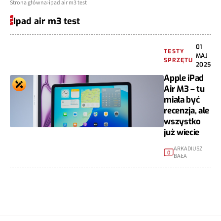
Strona główna
ipad air m3 test
Ipad air m3 test
01
TESTY
MAJ
SPRZĘTU
2025
Apple iPad
Air M3 – tu
miała być
recenzja, ale
wszystko
już wiecie
ARKADIUSZ
0
BAŁA