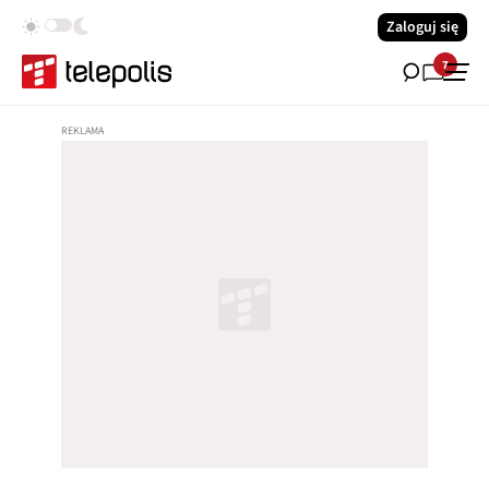
Zaloguj się
7