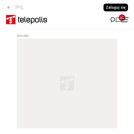
Zaloguj się
13