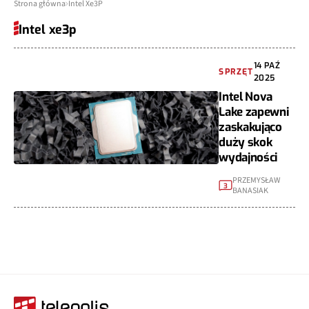
Strona główna
Intel Xe3P
Intel xe3p
14 PAŹ
SPRZĘT
2025
Intel Nova
Lake zapewni
zaskakująco
duży skok
wydajności
PRZEMYSŁAW
3
BANASIAK