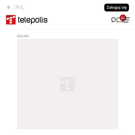
Zaloguj się
23