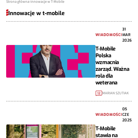
Strona główna
innowacje w T-Mobile
Innowacje w t-mobile
31
WIADOMOŚCI
MAR
2026
T-Mobile
Polska
wzmacnia
zarząd. Ważna
rola dla
weterana
MARIAN SZUTIAK
12
05
WIADOMOŚCI
CZE
2025
T-Mobile
stawia na