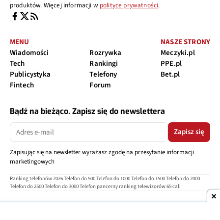
produktów. Więcej informacji w
polityce prywatności
.
MENU
NASZE STRONY
Wiadomości
Rozrywka
Meczyki.pl
Tech
Rankingi
PPE.pl
Publicystyka
Telefony
Bet.pl
Fintech
Forum
Bądź na bieżąco. Zapisz się do newslettera
Zapisz się
Zapisując się na newsletter wyrażasz zgodę na przesyłanie informacji
marketingowych
Ranking telefonów 2026
Telefon do 500
Telefon do 1000
Telefon do 1500
Telefon do 2000
Telefon do 2500
Telefon do 3000
Telefon pancerny
ranking telewizorów 65 cali
O nas
Reklama
Regulamin
Polityka prywatności
Kontakt