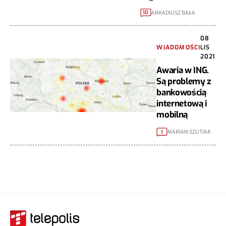
ARKADIUSZ BAŁA
10
08
WIADOMOŚCI
LIS
2021
Awaria w ING.
Są problemy z
bankowością
internetową i
mobilną
MARIAN SZUTIAK
1