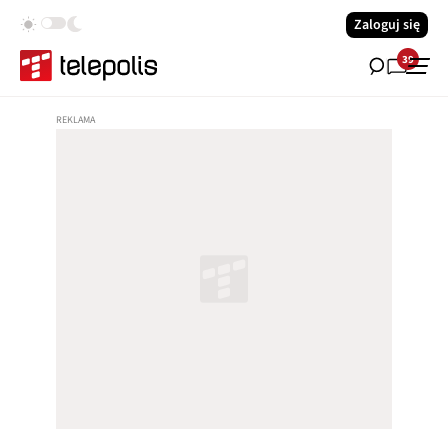
Zaloguj się
39