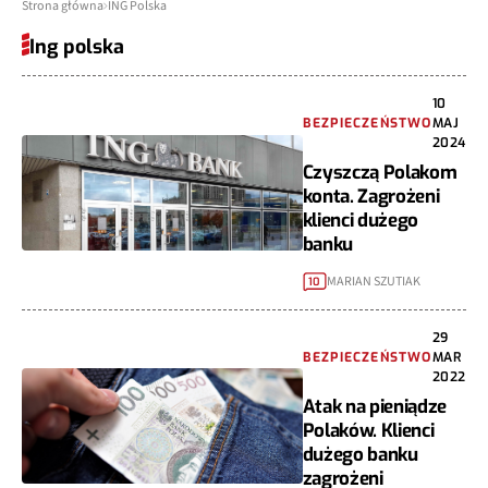
Strona główna
ING Polska
Ing polska
10
BEZPIECZEŃSTWO
MAJ
2024
Czyszczą Polakom
konta. Zagrożeni
klienci dużego
banku
MARIAN SZUTIAK
10
29
BEZPIECZEŃSTWO
MAR
2022
Atak na pieniądze
Polaków. Klienci
dużego banku
zagrożeni