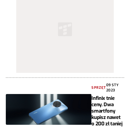
09 STY
SPRZĘT
2023
Infinix tnie
ceny. Dwa
smartfony
kupisz nawet
o 200 zł taniej