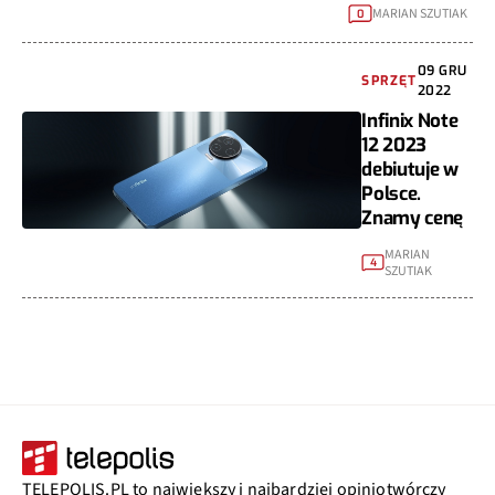
MARIAN SZUTIAK
0
09 GRU
SPRZĘT
2022
Infinix Note
12 2023
debiutuje w
Polsce.
Znamy cenę
MARIAN
4
SZUTIAK
TELEPOLIS.PL to największy i najbardziej opiniotwórczy