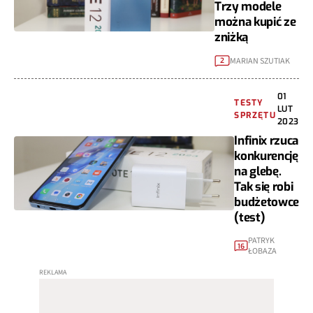
Trzy modele
można kupić ze
zniżką
MARIAN SZUTIAK
2
01
TESTY
LUT
SPRZĘTU
2023
Infinix rzuca
konkurencję
na glebę.
Tak się robi
budżetowce
(test)
PATRYK
16
ŁOBAZA