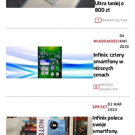
Ultra taniej o
800 zł
MARIAN SZUTIAK
1
04
WIADOMOŚCI
KWI
2023
Infinix: cztery
smartfony w
niższych
cenach
MIESZKO
0
ZAGAŃCZYK
02 MAR
SPRZĘT
2023
Infinix poleca
swoje
smartfony.