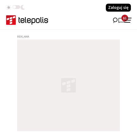
Zaloguj się
18