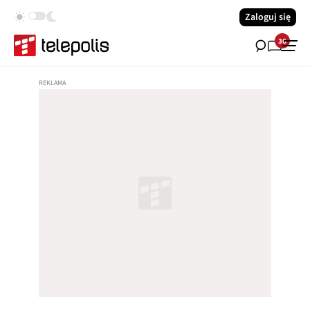
Zaloguj się
36