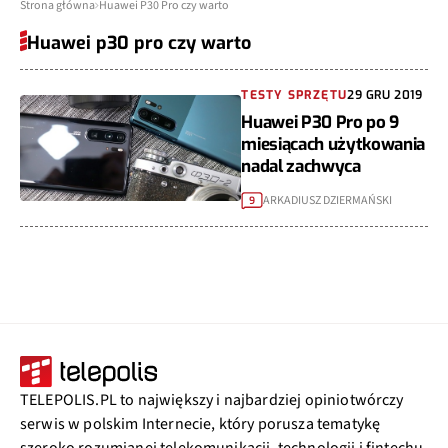
Strona główna
Huawei P30 Pro czy warto
Huawei p30 pro czy warto
TESTY SPRZĘTU
29 GRU 2019
Huawei P30 Pro po 9
miesiącach użytkowania
nadal zachwyca
ARKADIUSZ DZIERMAŃSKI
9
TELEPOLIS.PL to największy i najbardziej opiniotwórczy
serwis w polskim Internecie, który porusza tematykę
szeroko rozumianej telekomunikacji, technologii i fintechu.