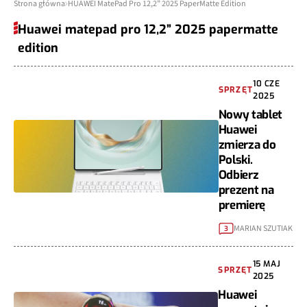
Strona główna
HUAWEI MatePad Pro 12,2” 2025 PaperMatte Edition
Huawei matepad pro 12,2” 2025 papermatte
edition
10 CZE
SPRZĘT
2025
Nowy tablet
Huawei
zmierza do
Polski.
Odbierz
prezent na
premierę
MARIAN SZUTIAK
3
15 MAJ
SPRZĘT
2025
Huawei