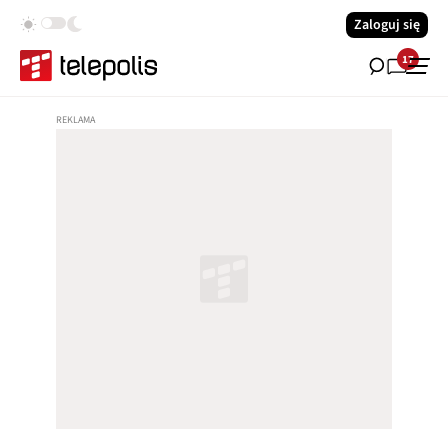
Zaloguj się
17