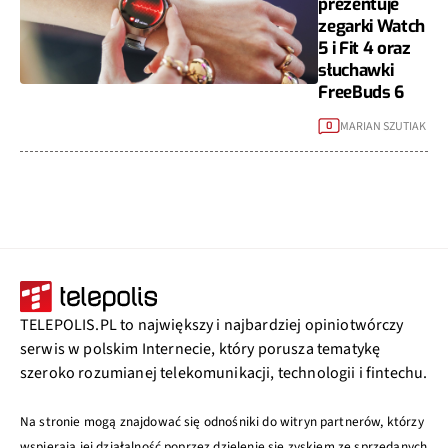
prezentuje
zegarki Watch
5 i Fit 4 oraz
słuchawki
FreeBuds 6
MARIAN SZUTIAK
0
TELEPOLIS.PL to największy i najbardziej opiniotwórczy
serwis w polskim Internecie, który porusza tematykę
szeroko rozumianej telekomunikacji, technologii i fintechu.
Na stronie mogą znajdować się odnośniki do witryn partnerów, którzy
wspierają jej działalność poprzez dzielenie się zyskiem ze sprzedanych