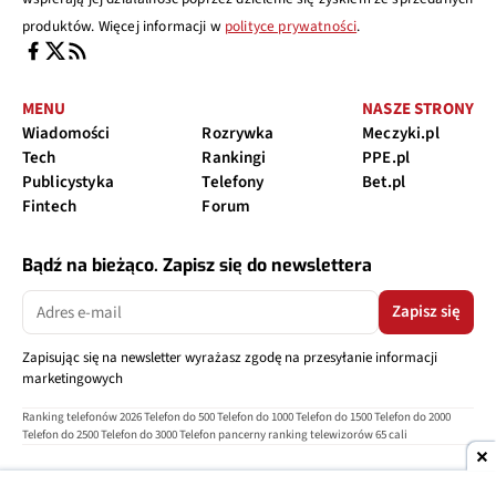
produktów. Więcej informacji w
polityce prywatności
.
MENU
NASZE STRONY
Wiadomości
Rozrywka
Meczyki.pl
Tech
Rankingi
PPE.pl
Publicystyka
Telefony
Bet.pl
Fintech
Forum
Bądź na bieżąco. Zapisz się do newslettera
Zapisz się
Zapisując się na newsletter wyrażasz zgodę na przesyłanie informacji
marketingowych
Ranking telefonów 2026
Telefon do 500
Telefon do 1000
Telefon do 1500
Telefon do 2000
Telefon do 2500
Telefon do 3000
Telefon pancerny
ranking telewizorów 65 cali
O nas
Reklama
Regulamin
Polityka prywatności
Kontakt