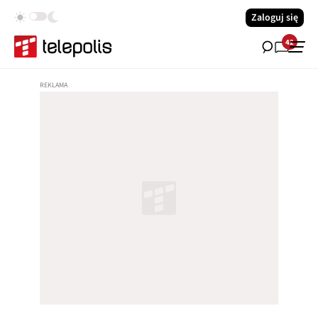
Zaloguj się
42