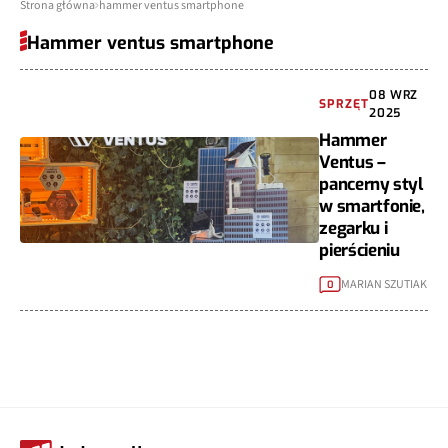
Strona główna
hammer ventus smartphone
Hammer ventus smartphone
08 WRZ
SPRZĘT
2025
Hammer
Ventus –
pancerny styl
w smartfonie,
zegarku i
pierścieniu
MARIAN SZUTIAK
0