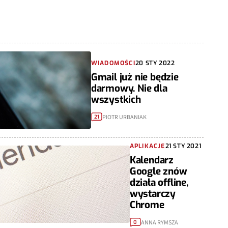
WIADOMOŚCI
20 STY 2022
Gmail już nie będzie
darmowy. Nie dla
wszystkich
PIOTR URBANIAK
21
APLIKACJE
21 STY 2021
Kalendarz
Google znów
działa offline,
wystarczy
Chrome
ANNA RYMSZA
0