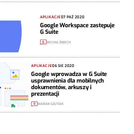
APLIKACJE
07 PAŹ 2020
Google Workspace zastępuje
G Suite
MICHAŁ ŚWIECH
0
APLIKACJE
06 SIE 2020
Google wprowadza w G Suite
usprawnienia dla mobilnych
dokumentów, arkuszy i
prezentacji
MARIAN SZUTIAK
0