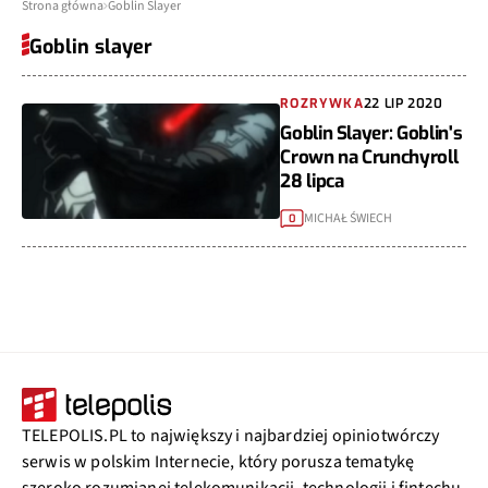
Strona główna
Goblin Slayer
Goblin slayer
ROZRYWKA
22 LIP 2020
Goblin Slayer: Goblin's
Crown na Crunchyroll
28 lipca
MICHAŁ ŚWIECH
0
TELEPOLIS.PL to największy i najbardziej opiniotwórczy
serwis w polskim Internecie, który porusza tematykę
szeroko rozumianej telekomunikacji, technologii i fintechu.