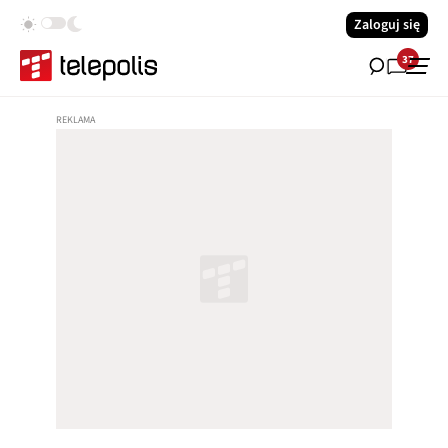
Zaloguj się
37